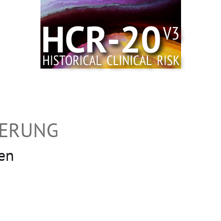
DERUNG
en